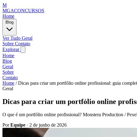
M
MGACONCURSOS
Home
Blog
Ver Tudo
Geral
Sobre
Contato
Explorar
Home
Blog
Geral
Sobre
Contato
Home
/
Dicas para criar um portfólio online profissional: guia comple
Geral
Dicas para criar um portfólio online profi
O que é um portfólio online profissional? Monstera Production / Pexel
Por
Equipe
·
2 de junho de 2026