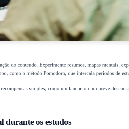
enção do conteúdo. Experimente resumos, mapas mentais, expli
 tempo, como o método Pomodoro, que intercala períodos de es
l, e recompensas simples, como um lanche ou um breve descan
l durante os estudos